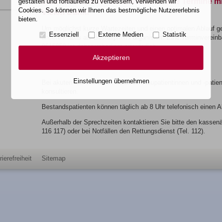
Bitte vereinbaren Sie telefonisch Ihre Termine m
gestalten und fortlaufend zu verbessern, verwenden wir
Cookies. So können wir Ihnen das bestmögliche Nutzererlebnis
Vielen Dank!
bieten.
Um möglichst kurze Wartezeiten und einen optimalen Ablauf ge
Essenziell
Externe Medien
Statistik
unsere Praxis als Bestellpraxis organisiert. Eine Terminverein
9615850
ist daher unbedingt erforderlich.
Akzeptieren
Akute Beschwerden / Notfälle
Einstellungen übernehmen
Bei akuten Beschwerden bitten wir Neupatientinnen und -patien
konsultieren.
Bestandspatienten können täglich ab 8 Uhr telefonisch einen A
Außerhalb der Sprechzeiten kontaktieren Sie bitte den kassenär
116 117) oder bei Notfällen den Rettungsdienst (Tel. 112).
rierefreiheit
Sitemap