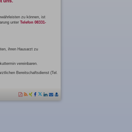
it uns.
währleisten zu können, ist
barung unter
Telefon
08331-
ten, ihren Hausarzt zu
kuttermin vereinbaren.
ztlichen Bereitschaftsdienst (Tel.
Diese
RSS-
Auf
Auf
Auf
Auf
Per
vCard
Seite
Feed
Xing
Facebook
Twitter
LinkedIn
Mail
speichern
als
mitteilen
teilen
teilen
teilen
empfehlen
PDF
drucken